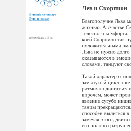
Лев и Скорпион
Лунный календарь
Луна в знаках
Благополучие Льва м
жизнью. А счастье Ск
телесного комфорта.
геомембрана 1 5 мм
коей Скорпион так н
положительными эмоц
Льва не нужно долго 
оказываются в эмоци
словами, танцуют сво
Такой характер отно
замкнутый цикл причи
ритмично двигаться 
впрочем, может проис
явление сугубо инди
танцы прекращаются.
способен вылиться в 
замечая этого, двига
его полного разруше