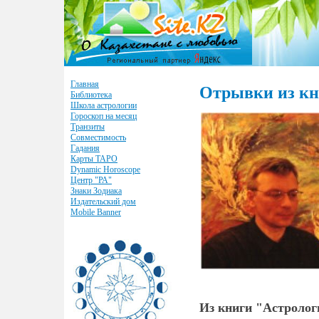
Главная
Отрывки из кн
Библиотека
Школа астрологии
Гороскоп на месяц
Транзиты
Совместимость
Гадания
Карты ТАРО
Dynamic Horoscope
Центр "РА"
Знаки Зодиака
Издательский дом
Mobile Banner
Из книги "Астролог