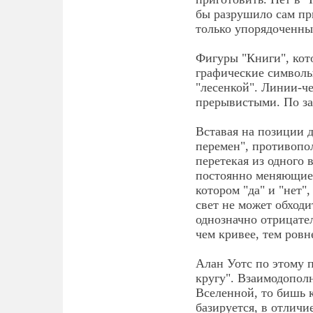
бы разрушило сам при
только упорядоченны
Фигуры "Книги", кото
графические символ
"лесенкой". Линии-ч
прерывистыми. По за
Вставая на позиции д
перемен", противопо
перетекая из одного 
постоянно меняющие 
котором "да" и "нет"
свет не может обходи
однозначно отрицате
чем кривее, тем ровн
Алан Уотс по этому 
кругу". Взаимодопол
Вселенной, то бишь 
базируется, в отличи