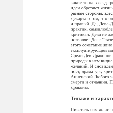
какие-то на взгляд 
идеи обретают жизнь 
разные стороны, зде
Декарта о том, что о
и правый. Да, Дева-
практик, самовлюбле
критикан. Дева не да
позволяет Деве ""заз
этого сочетание явно
эксплуатирующем мир
Среди Дев-Драконов 
природы в нем видна
желаний, И сновидени
поэт, драматург, кри
Анненский Любого че
смерти и отчаяния. 
Драконы.
Типажи и характ
Писатель-символист 