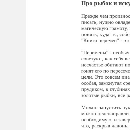
Про рыбок и иск
Прежде чем произнос
писать, нужно овладе
магическую грамоту, 
понять, куда ты, соб
"Книга перемен" - эт
"Перемены" - необычн
советуют, как себя ве
несчастье обитают по
гонят его по пересеч
цели. Это совсем ина
особая, замкнутая ср
прудиком, в глубинах
золотые рыбки, все р
Можно запустить руку
можно целенаправлен
необходимую, и заве
что, раскрыв ладонь,