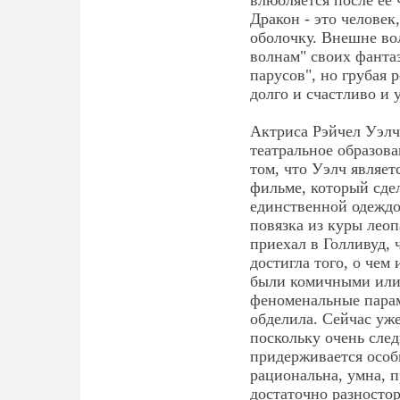
влюбляется после ее 
Дракон - это человек
оболочку. Внешне вол
волнам" своих фанта
парусов", но грубая 
долго и счастливо и у
Актриса Рэйчел Уэлч 
театральное образова
том, что Уэлч являет
фильме, который сдел
единственной одеждо
повязка из куры леоп
приехал в Голливуд, 
достигла того, о чем 
были комичными или
феноменальные параме
обделила. Сейчас уже
поскольку очень след
придерживается особ
рациональна, умна, п
достаточно разностор