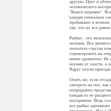
другую. Цвет и облич
человеческого воспр
"Книги перемен". Вс
каждая уникальна сам
пребывают в вечном 
так, что их все равно
Рыбки - это жизненны
человек. Все меняетс
попытать счастья пон
отреагировать на оче
менее адекватно. Не г
ногами от злости, а 
Вдруг потом пригодит
Опять же, если отса
смотреть на нее, как
непрерывно представа
каждая из ее расцвет
восприятие. Ведь тол
все рыбки одинаково 
приготовить. Нет в "