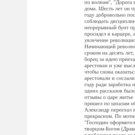
по волнам", "Дорога 
дома. Шесть лет он п
году добровольно по
соблюдать дисциплину
непрерывный бунт пр
просидел в карцере, 
увлечение революцио
Начинающий революц
сроком на десять лет
борец за идею приех
арестован и уже высл
чтобы снова оказатьс
арестовали и сослали
году ради заработка 
одних рассказов был
отзывы о царе житье
пришел по шпалам обр
Александр переехал в
прекрасном. По моти
"Господин оформител
творцом-Богом (Драко