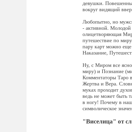
девушки. Повешенный
вокруг видящий ввер
Любопытно, но мужска
- активной. Молодой 
олицетворяющая Мир,
путешествие по миру 
пару карт можно еще
Наказание, Путешест
Ну, с Миром все ясн
миру) и Познание (м
Комментаторы Таро в 
Жертва и Вера. Слов
муках проходит духо
ведь не может быть т
в ногу! Почему в на
символическое значе
"Виселица" от сл