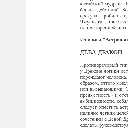
китайский мудрец: "
боевые действия". Ко
оракула. Пройдет ещ
Чжуан-цзы, и все ск
или оспоренной исти
Из книги "Астролог
ДЕВА-ДРАКОН
Противоречивый тип х
у Дракона логики не
порождают человека,
образом, оттого мыс
или вызывающими. С
предметность - и отс
амбициозности, себя
следует отметить аст
наличие четких целей
сочетании с Девой Др
сделать, руководству