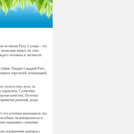
м по имени Раху. Солнце – это
 несколько минут, но этих
ждого человека в частности
а-Айане. Пандит Санджай Ратх
ающиеся торговлей, коммерцией,
лу воли и силу духа, за
 и управлять. Солнечное
ерские качества. Поэтому
о принятии решений, когда
ет его остатков имеющихся сил.
способных на компромиссы и
тате нынешнего затмения.
ть ограничение контакта с