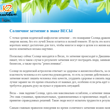
Солнечное затмение в знаке ВЕСЫ
С точки зрения ведической мифологии затмение – это пожирание Солнца драконо
энергия жизни, без его лучей Земля остается в полной темноте. И пусть это всего
коротких минут достаточно для того, чтобы многое в мире в целом и в жизни ка
могло измениться весьма ощутимо.
Поскольку сейчас Солнце находится в Весах, то затмение происходит в Дакшин
пишет, что в таком случае в результате затмения могут пострадать люди, заним
бизнесом, а также просты "ремесленники".
Солнце по ведической астрологии отвечает за здоровье и жизнеспособность, за си
властность человека и его качества руководителя, то есть за умение действовать
затмение может лишить человека этих качеств, ухудшить здоровье и снизить лид
лучше заранее на это время отказаться от важных дел, особенно если речь идет 
требуется держать руку на пульсе и управлять ситуацией.
Весы – знак падения Солнца, здесь оно максимально ослаблено, а затмение лиша
Это знак гуманных, привлекательных, уравновешенных и гармоничных людей, 
принятие справедливых решений. Такие люди могут испытать трудности в резуль
Самым главным правилом поведения во время солнечного затмения можно назва