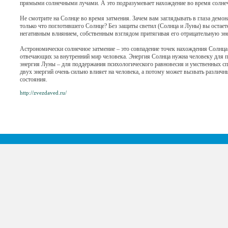
прямыми солнечными лучами. А это подразумевает нахождение во время солнеч
Не смотрите на Солнце во время затмения. Зачем вам заглядывать в глаза демон
только что поглотившего Солнце? Без защиты светил (Солнца и Луны) вы остаете
негативным влиянием, собственным взглядом притягивая его отрицательную э
Астрономически солнечное затмение – это совпадение точек нахождения Солнца
отвечающих за внутренний мир человека. Энергия Солнца нужна человеку для 
энергия Луны – для поддержания психологического равновесия и умственных сп
двух энергий очень сильно влияет на человека, а потому может вызвать различ
состояния.
http://zvezdaved.ru/