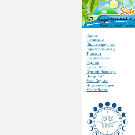
Главная
Библиотека
Школа астрологии
Гороскоп на месяц
Транзиты
Совместимость
Гадания
Карты ТАРО
Dynamic Horoscope
Центр "РА"
Знаки Зодиака
Издательский дом
Mobile Banner