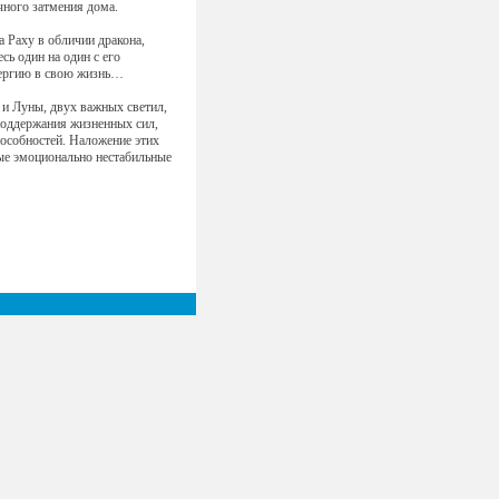
ного затмения дома.
а Раху в обличии дракона,
сь один на один с его
нергию в свою жизнь…
 и Луны, двух важных светил,
поддержания жизненных сил,
особностей. Наложение этих
ные эмоционально нестабильные